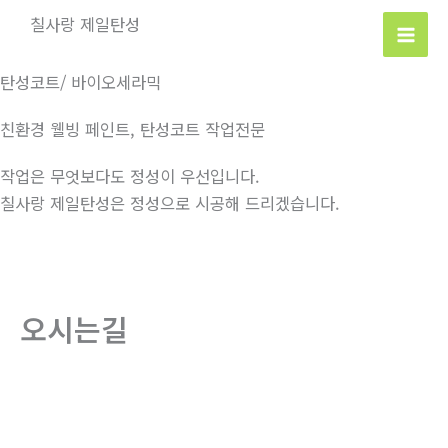
콘
칠사랑 제일탄성
텐
츠
탄성코트/ 바이오세라믹
로
건
친환경 웰빙 페인트, 탄성코트 작업전문
너
뛰
작업은 무엇보다도 정성이 우선입니다.
기
칠사랑 제일탄성은 정성으로 시공해 드리겠습니다.
오시는길